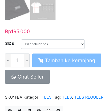
Rp
195.000
SIZE
Kuantitas
Tambah ke keranjang
A
Tees
TS
Chat Seller
Honor
Black
SKU:
N/A
Kategori:
TEES
Tag:
TEES
,
TEES REGULER