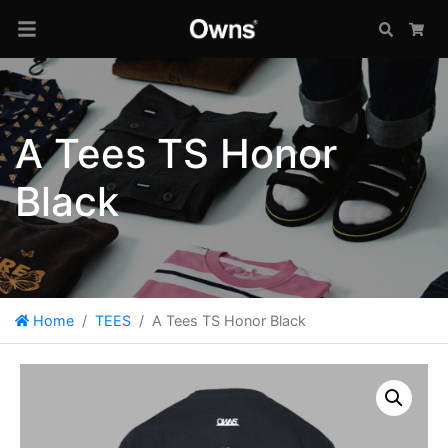
Search
Car
A Tees TS Honor
Black
Home
TEES
A Tees TS Honor Black