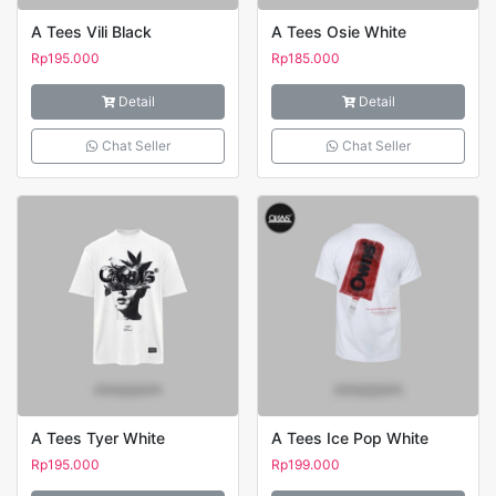
A Tees Vili Black
A Tees Osie White
Rp
195.000
Rp
185.000
Detail
Detail
Chat Seller
Chat Seller
A Tees Tyer White
A Tees Ice Pop White
Rp
195.000
Rp
199.000