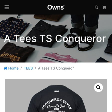
Search
Car
A Tees TS Conqueror
Home
TEES
A Tees TS Conqueror