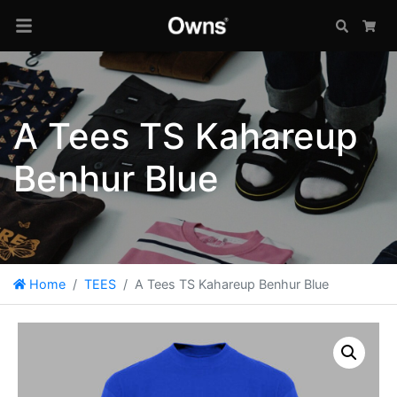
Search
Car
A Tees TS Kahareup
Benhur Blue
Home
TEES
A Tees TS Kahareup Benhur Blue