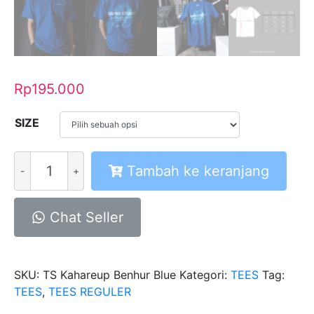
Rp
195.000
SIZE
Kuantitas
Tambah ke keranjang
A
Tees
TS
Chat Seller
Kahareup
Benhur
Blue
SKU:
TS Kahareup Benhur Blue
Kategori:
TEES
Tag:
TEES
,
TEES REGULER