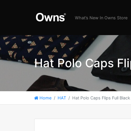
What’s New In Owns Store
Hat Polo Caps Fli
Home
HAT
Hat Polo Caps Flips Full Black