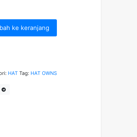
bah ke keranjang
ori:
HAT
Tag:
HAT OWNS