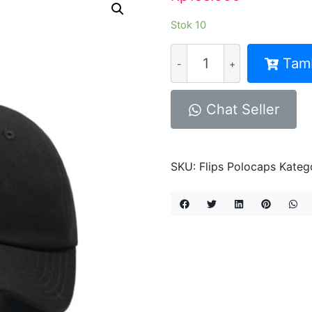
Stok 10
Kuantitas
Tam
Hat
Polo
Caps
Chat Seller
Flips
Full
Black
SKU:
Flips Polocaps
Kateg