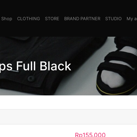
Shop
CLOTHING
STORE
BRAND PARTNER
STUDIO
My a
ps Full Black
Rp
155.000