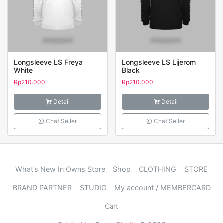
Longsleeve LS Freya
Longsleeve LS Lijerom
White
Black
Rp
210.000
Rp
210.000
Detail
Detail
Chat Seller
Chat Seller
What’s New In Owns Store
Shop
CLOTHING
STORE
BRAND PARTNER
STUDIO
My account / MEMBERCARD
Cart