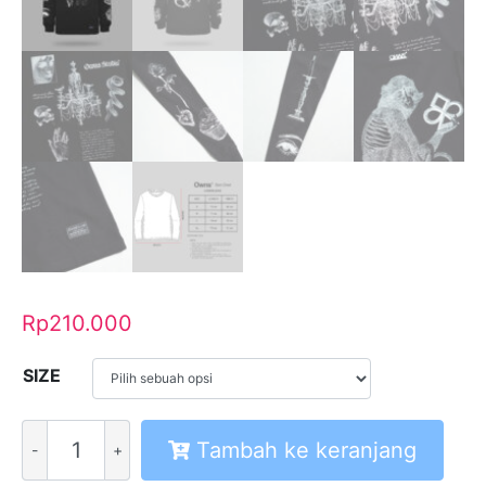
Rp
210.000
SIZE
Kuantitas
Tambah ke keranjang
Longsleeve
LS