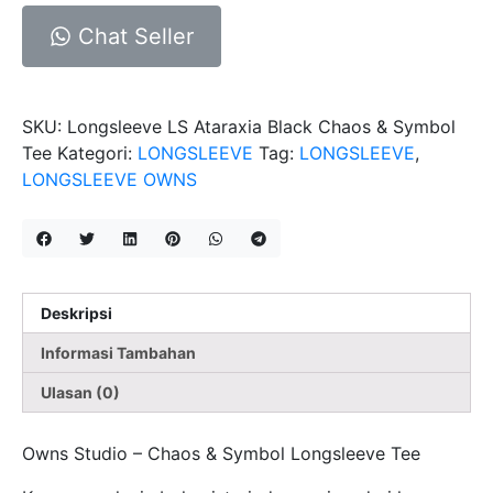
Ataraxia
Chat Seller
Black
Chaos
&
SKU:
Longsleeve LS Ataraxia Black Chaos & Symbol
Symbol
Tee
Kategori:
LONGSLEEVE
Tag:
LONGSLEEVE
,
Tee
LONGSLEEVE OWNS
Deskripsi
Informasi Tambahan
Ulasan (0)
Owns Studio – Chaos & Symbol Longsleeve Tee