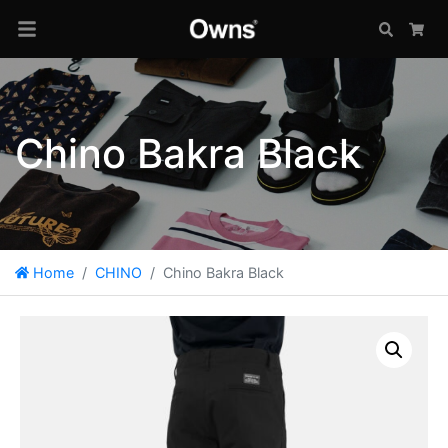
Search
Car
Chino Bakra Black
Home
CHINO
Chino Bakra Black