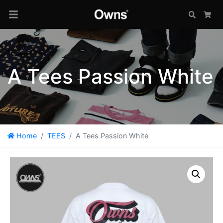
Search
Car
A Tees Passion White
Home
TEES
A Tees Passion White