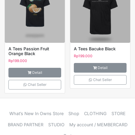
A Tees Passion Fruit
A Tees Bacuke Black
Orange Black
Rp
199.000
Rp
199.000
Detail
Detail
Chat Seller
Chat Seller
What’s New In Owns Store
Shop
CLOTHING
STORE
BRAND PARTNER
STUDIO
My account / MEMBERCARD