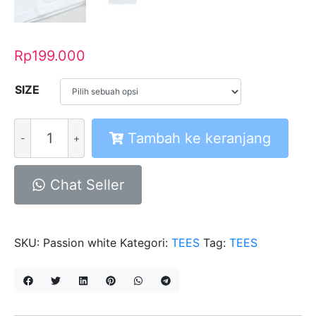
Rp
199.000
SIZE
Kuantitas
Tambah ke keranjang
A
Tees
Passion
Chat Seller
White
SKU:
Passion white
Kategori:
TEES
Tag:
TEES