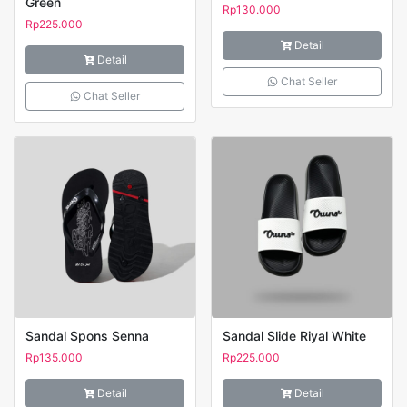
Green
Rp
130.000
Rp
225.000
Detail
Detail
Chat Seller
Chat Seller
Sandal Spons Senna
Sandal Slide Riyal White
Rp
135.000
Rp
225.000
Detail
Detail