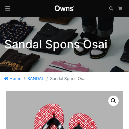
Search
Car
Sandal Spons Osai
Home
SANDAL
Sandal Spons Osai