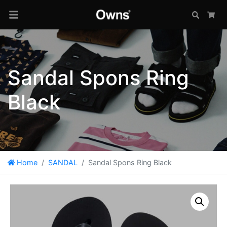
Search
Car
Sandal Spons Ring
Black
Home
SANDAL
Sandal Spons Ring Black