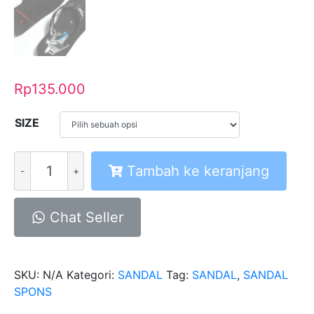
Rp
135.000
SIZE
Kuantitas
Tambah ke keranjang
Sandal
Spons
Ring
Chat Seller
Black
SKU:
N/A
Kategori:
SANDAL
Tag:
SANDAL
,
SANDAL
SPONS