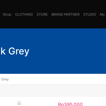
Shop
CLOTHING
STORE
BRAND PARTNER
STUDIO
My 
ck Grey
k Grey
Rp
395.000