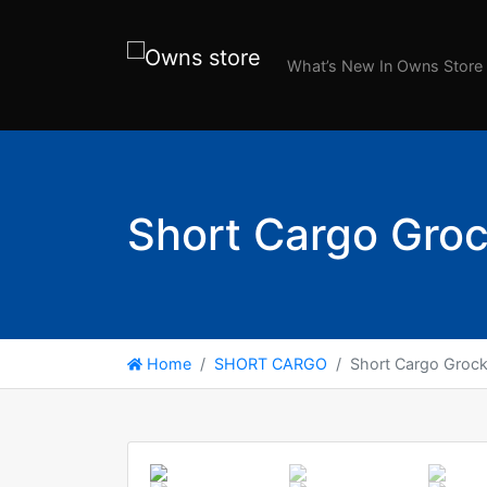
What’s New In Owns Store
Short Cargo Gro
Home
SHORT CARGO
Short Cargo Groc