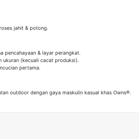
oses jahit & potong.
na pencahayaan & layar perangkat.
ih ukuran (kecuali cacat produksi).
ncucian pertama.
giatan outdoor dengan gaya maskulin kasual khas Owns®.