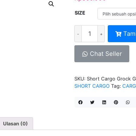
SIZE
Kuantitas
Tam
Short
Cargo
Grock
Chat Seller
Grey
SKU:
Short Cargo Grock G
SHORT CARGO
Tag:
CAR
Ulasan (0)