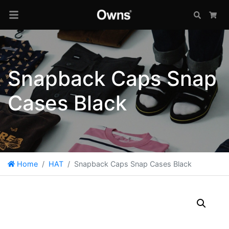
Search
Car
Snapback Caps Snap
Cases Black
Home
HAT
Snapback Caps Snap Cases Black