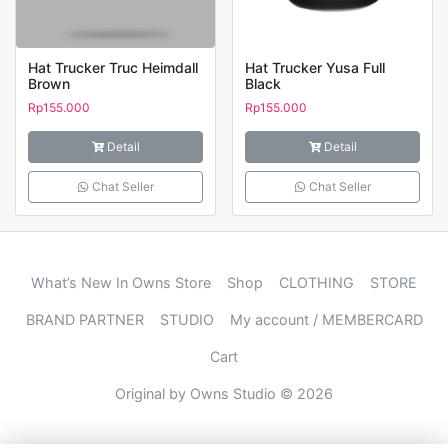
Hat Trucker Truc Heimdall
Hat Trucker Yusa Full
Brown
Black
Rp
155.000
Rp
155.000
Detail
Detail
Chat Seller
Chat Seller
What’s New In Owns Store
Shop
CLOTHING
STORE
BRAND PARTNER
STUDIO
My account / MEMBERCARD
Cart
Original by Owns Studio © 2026