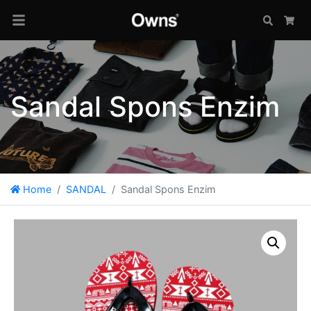
Search
Car
Sandal Spons Enzim
Home
SANDAL
Sandal Spons Enzim