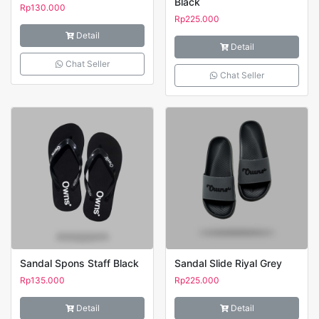
Black
Rp
130.000
Rp
225.000
Detail
Detail
Chat Seller
Chat Seller
Sandal Spons Staff Black
Sandal Slide Riyal Grey
Rp
135.000
Rp
225.000
Detail
Detail