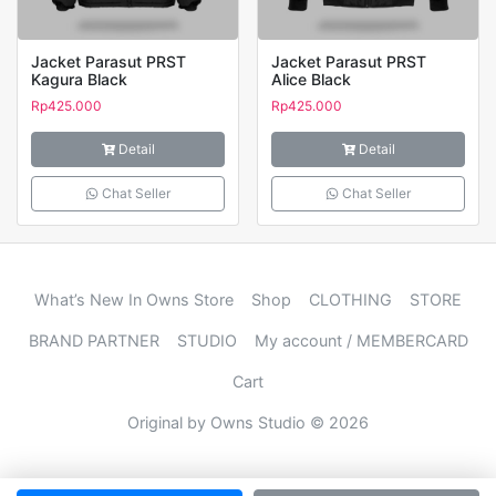
Jacket Parasut PRST
Jacket Parasut PRST
Kagura Black
Alice Black
Rp
425.000
Rp
425.000
Detail
Detail
Chat Seller
Chat Seller
What’s New In Owns Store
Shop
CLOTHING
STORE
BRAND PARTNER
STUDIO
My account / MEMBERCARD
Cart
Original by Owns Studio © 2026