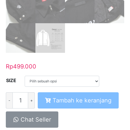
Rp
499.000
SIZE
Kuantitas
Tambah ke keranjang
Work
Jaket
JKT
Chat Seller
Boxy