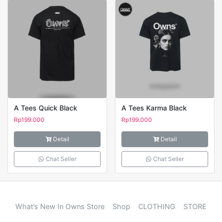
A Tees Quick Black
A Tees Karma Black
Rp
199.000
Rp
199.000
Detail
Detail
Chat Seller
Chat Seller
What’s New In Owns Store
Shop
CLOTHING
STORE