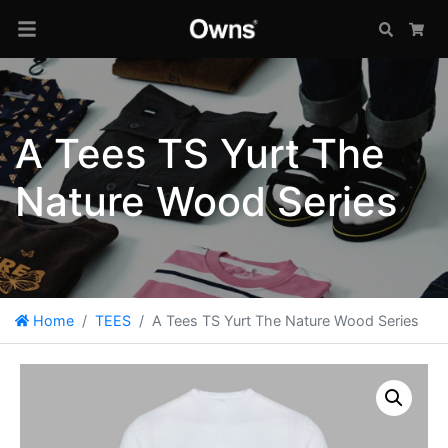
Search
Car
A Tees TS Yurt The
Nature Wood Series
Home
TEES
A Tees TS Yurt The Nature Wood Series