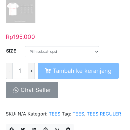
Rp
195.000
SIZE
Kuantitas
Tambah ke keranjang
A
Tees
TS
Chat Seller
Yurt
The
Nature
SKU:
N/A
Kategori:
TEES
Tag:
TEES
,
TEES REGULER
Wood
Series