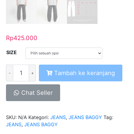
Rp
425.000
SIZE
Kuantitas
Tambah ke keranjang
Jeans
Baggy
JNS
Chat Seller
Mugen
Wash
SKU:
N/A
Kategori:
JEANS
,
JEANS BAGGY
Tag:
JEANS
,
JEANS BAGGY