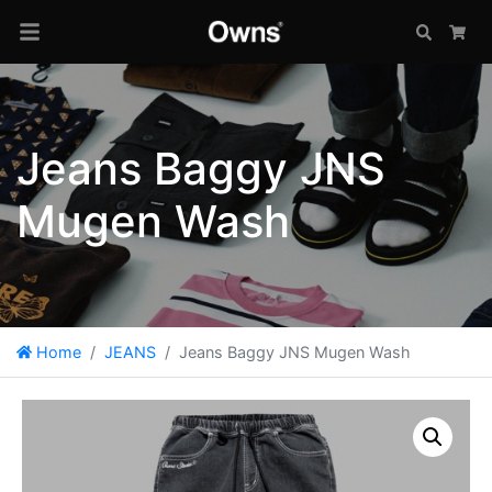
Search
Car
Jeans Baggy JNS
Mugen Wash
Home
JEANS
Jeans Baggy JNS Mugen Wash